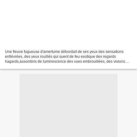
Une fleuve fugueuse d'amertume débordait de ses yeux des sensations
enfiévrées, des yeux rouillés qui suent de feu exotique des regards
hagards,assombris de luminescence des vues embrouillées, des visions
brumeuses s'exilaient dans les faubourgs de son...