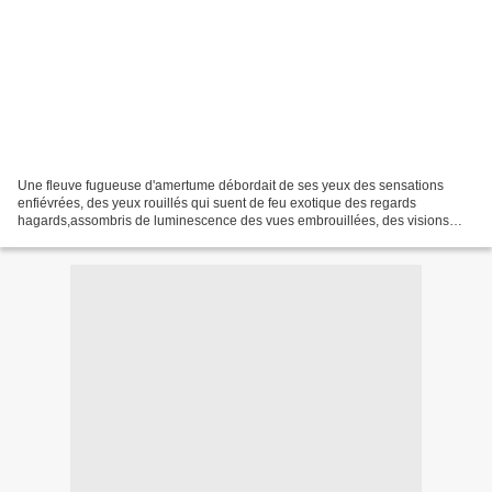
Une fleuve fugueuse d'amertume débordait de ses yeux des sensations
enfiévrées, des yeux rouillés qui suent de feu exotique des regards
hagards,assombris de luminescence des vues embrouillées, des visions
brumeuses s'exilaient dans les faubourgs de son...